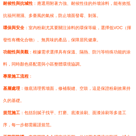
耐候性與抗堿性
：應選用附著力強、耐候性佳的外墻涂料，能有效抵
抗福州潮濕、多臺風的氣候，防止墻面發霉、剝落。
環保與安全
：室內粉刷尤其要關注涂料的環保等級，選擇低VOC（揮
發性有機化合物）、無異味的產品，保障居民健康。
功能性與美觀
：根據需求選擇具有保溫、隔熱、防污等特殊功能的涂
料，同時顏色搭配需與小區整體環境協調。
專業施工流程
：
基層處理
：徹底清理舊墻面，修補裂縫、空鼓，這是保證粉刷效果持
久的基礎。
規范施工
：包括刮膩子找平、打磨、底漆涂刷、面漆涂刷等多道工
序，每一步都需嚴謹規范。