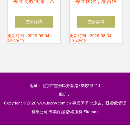
專業高效保潔，常
專業保潔，品質保
州湖塘新舊房、辦
障——瑞德專業家
查看詳情
查看詳情
公樓、廠區全面清
庭保潔與公司保潔
更新時間：2026-08-04
更新時間：2026-08-04
22:20:29
13:42:02
潔服務
服務詳解
地址：北京市豐臺區芳菲路86號2層214
電話：-
Copyright © 2026
www.lsxcw.com.cn
專業保潔
北京吉川廷餐飲管理
有限公司
專業保潔
版權所有
Sitemap