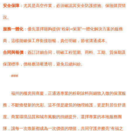
安全保障
：尤其是高空作業，必須確認其安全防護措施、保險購買情
況。
服務一體化
：優先選擇能夠提供“粉刷+保潔”一體化解決方案的服務
商，這樣能確保工序銜接順暢，責任明確，節省溝通成本。
合同與報價
：簽訂詳細合同，明確工程范圍、用料、工期、質保期及
保潔標準，價格應清晰透明，避免后續糾紛。
###
福州的樓房與商廈，正通過專業的粉刷涂料與細致入微的保潔服
務，不斷煥發新的光彩。這不僅是建筑的物理維護，更是對居住舒適
度、商業環境品質和城市風貌的持續提升。選擇專業的本地服務團
隊，讓每一次煥新都成為一次價值的增值，共同守護并擦亮“有福之