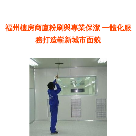
福州樓房商廈粉刷與專業保潔 一體化服
務打造嶄新城市面貌