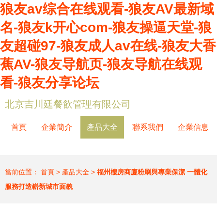
狼友av综合在线观看-狼友AV最新域
名-狼友k开心com-狼友操逼天堂-狼
友超碰97-狼友成人av在线-狼友大香
蕉AV-狼友导航页-狼友导航在线观
看-狼友分享论坛
北京吉川廷餐飲管理有限公司
首頁
企業簡介
產品大全
聯系我們
企業信息
當前位置：
首頁
>
產品大全
>
福州樓房商廈粉刷與專業保潔 一體化
服務打造嶄新城市面貌